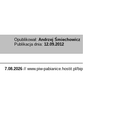
Opublikował:
Andrzej Śmiechowicz
Publikacja dnia:
12.09.2012
7.08.2026
// www.piw-pabianice.hostit.pl/bip