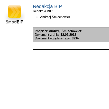
Redakcja BIP
Redakcja BIP:
Andrzej Śmiechowicz
Podpisał:
Andrzej Śmiechowicz
Dokument z dnia:
12.09.2012
Dokument oglądany razy:
8234