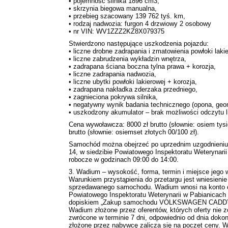
• pojemność silnika 1896 cm3,
• skrzynia biegowa manualna,
• przebieg szacowany 139 762 tyś. km,
• rodzaj nadwozia: furgon 4 drzwiowy 2 osobowy
• nr VIN: WV1ZZZ2KZ8X079375
Stwierdzono następujące uszkodzenia pojazdu:
• liczne drobne zadrapania i zmatowienia powłoki laki
• liczne zabrudzenia wykładzin wnętrza,
• zadrapana ściana boczna tylna prawa + korozja,
• liczne zadrapania nadwozia,
• liczne ubytki powłoki lakierowej + korozja,
• zadrapana nakładka zderzaka przedniego,
• zagnieciona pokrywa silnika,
• negatywny wynik badania technicznego (opona, geom
• uszkodzony akumulator – brak możliwości odczytu li
Cena wywoławcza: 8000 zł brutto (słownie: osiem tys
brutto (słownie: osiemset złotych 00/100 zł).
Samochód można obejrzeć po uprzednim uzgodnieniu 
14, w siedzibie Powiatowego Inspektoratu Weterynarii
robocze w godzinach 09:00 do 14:00.
3. Wadium – wysokość, forma, termin i miejsce jego w
Warunkiem przystąpienia do przetargu jest wniesie
sprzedawanego samochodu. Wadium wnosi na konto 
Powiatowego Inspektoratu Weterynarii w Pabianicach 
dopiskiem „Zakup samochodu VOLKSWAGEN CADD
Wadium złożone przez oferentów, których oferty nie 
zwrócone w terminie 7 dni, odpowiednio od dnia doko
złożone przez nabywcę zalicza się na poczet ceny. 