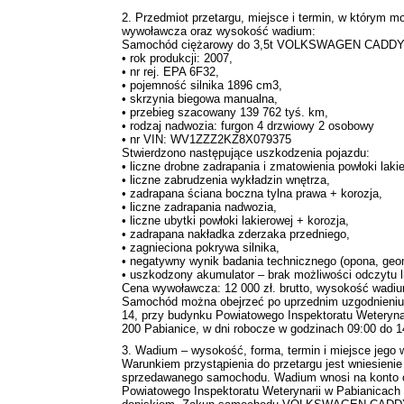
2. Przedmiot przetargu, miejsce i termin, w którym
wywoławcza oraz wysokość wadium:
Samochód ciężarowy do 3,5t VOLKSWAGEN CADDY
• rok produkcji: 2007,
• nr rej. EPA 6F32,
• pojemność silnika 1896 cm3,
• skrzynia biegowa manualna,
• przebieg szacowany 139 762 tyś. km,
• rodzaj nadwozia: furgon 4 drzwiowy 2 osobowy
• nr VIN: WV1ZZZ2KZ8X079375
Stwierdzono następujące uszkodzenia pojazdu:
• liczne drobne zadrapania i zmatowienia powłoki laki
• liczne zabrudzenia wykładzin wnętrza,
• zadrapana ściana boczna tylna prawa + korozja,
• liczne zadrapania nadwozia,
• liczne ubytki powłoki lakierowej + korozja,
• zadrapana nakładka zderzaka przedniego,
• zagnieciona pokrywa silnika,
• negatywny wynik badania technicznego (opona, geom
• uszkodzony akumulator – brak możliwości odczytu li
Cena wywoławcza: 12 000 zł. brutto, wysokość wadium
Samochód można obejrzeć po uprzednim uzgodnieniu 
14, przy budynku Powiatowego Inspektoratu Weterynar
200 Pabianice, w dni robocze w godzinach 09:00 do 1
3. Wadium – wysokość, forma, termin i miejsce jego w
Warunkiem przystąpienia do przetargu jest wniesie
sprzedawanego samochodu. Wadium wnosi na konto 
Powiatowego Inspektoratu Weterynarii w Pabianicach 