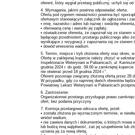
oferent, który wygrał przetarg publiczny, uchyli się 
4. Wymagania, jakimi powinna odpowiadać oferta:
Oferta pod rygorem nieważności powinna być sporząd
ofertowym stanowiącym załącznik do ogłoszenia i zaw
• imię, nazwisko i adres lub nazwę i siedzibę oferenta
• oferowaną cenę i warunki jej zapłaty;
• oświadczenie oferenta, że zapoznał się ze stanem
będącego przedmiotem przetargu publicznego albo że
wynikające z rezygnacji z zapoznania się ze stanem t
• dowód wniesienia wadium.
5. Termin, miejsce i tryb złożenia oferty oraz okres, w
Ofertę w zaklejonej kopercie należy złożyć w sekret
Inspektoracie Weterynarii w Pabianicach, ul. Karnisz
grudnia 2024 r. do godz. 09.00 w zamkniętej koperci
nie otwierać przed 18 grudnia 2024 r.".
Oferent pozostaje związany złożoną ofertą przez 28 dn
W przypadku, gdy co najmniej dwóch oferentów będ
Powiatowy Lekarz Weterynarii w Pabianicach przepro
6. Zastrzeżenie:
Organizatorowi przetargu przysługuje prawo zamknięci
ofert, bez podania przyczyny.
7. Komisja przetargowa odrzuca ofertę, jeżeli:
• została złożona po wyznaczonym terminie, w niewłaś
wniósł wadium,
• nie zawiera danych i dokumentów, o których mowa w
lub budzą inną wątpliwość, zaś jej uzupełnienie lub 
uznania jej za nową ofertę,