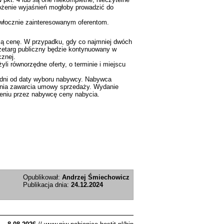
złożenie wyjaśnień mogłoby prowadzić do
zwłocznie zainteresowanym oferentom.
szą cenę. W przypadku, gdy co najmniej dwóch
zetarg publiczny będzie kontynuowany w
cznej.
li równorzędne oferty, o terminie i miejscu
 dni od daty wyboru nabywcy. Nabywca
 dnia zawarcia umowy sprzedaży. Wydanie
ceniu przez nabywcę ceny nabycia.
Opublikował:
Andrzej Śmiechowicz
Publikacja dnia:
24.12.2024