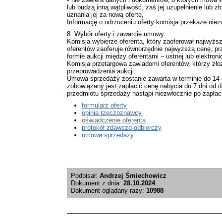
lub budzą inną wątpliwość, zaś jej uzupełnienie lub 
uznania jej za nową ofertę,
Informację o odrzuceniu oferty komisja przekaże nie
8. Wybór oferty i zawarcie umowy:
Komisja wybierze oferenta, który zaoferował najwyż
oferentów zaoferuje równorzędnie najwyższą cenę, pr
formie aukcji między oferentami – ustnej lub elektroni
Komisja przetargowa zawiadomi oferentów, którzy złoży
przeprowadzenia aukcji.
Umowa sprzedaży zostanie zawarta w terminie do 14
zobowiązany jest zapłacić cenę nabycia do 7 dni od
przedmiotu sprzedaży nastąpi niezwłocznie po zapła
formularz oferty
opinia rzeczoznawcy
oświadczenie oferenta
protokół zdawczo-odbiorczy
umowa sprzedaży
ght
Podpisał:
Andrzej Śmiechowicz
Dokument z dnia:
28.10.2024
Dokument oglądany razy:
10988