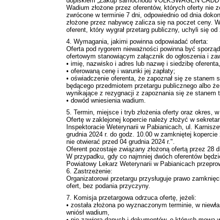
dopiskiem „Zakup samochodu VOLKSWAGEN CADD
Wadium złożone przez oferentów, których oferty nie 
zwrócone w terminie 7 dni, odpowiednio od dnia doko
złożone przez nabywcę zalicza się na poczet ceny. 
oferent, który wygrał przetarg publiczny, uchyli się 
4. Wymagania, jakimi powinna odpowiadać oferta:
Oferta pod rygorem nieważności powinna być sporząd
ofertowym stanowiącym załącznik do ogłoszenia i zaw
• imię, nazwisko i adres lub nazwę i siedzibę oferenta
• oferowaną cenę i warunki jej zapłaty;
• oświadczenie oferenta, że zapoznał się ze stanem
będącego przedmiotem przetargu publicznego albo że
wynikające z rezygnacji z zapoznania się ze stanem t
• dowód wniesienia wadium.
5. Termin, miejsce i tryb złożenia oferty oraz okres, w
Ofertę w zaklejonej kopercie należy złożyć w sekret
Inspektoracie Weterynarii w Pabianicach, ul. Karnisz
grudnia 2024 r. do godz. 10.00 w zamkniętej koperci
nie otwierać przed 04 grudnia 2024 r.".
Oferent pozostaje związany złożoną ofertą przez 28 dn
W przypadku, gdy co najmniej dwóch oferentów będ
Powiatowy Lekarz Weterynarii w Pabianicach przepro
6. Zastrzeżenie:
Organizatorowi przetargu przysługuje prawo zamknięci
ofert, bez podania przyczyny.
7. Komisja przetargowa odrzuca ofertę, jeżeli:
• została złożona po wyznaczonym terminie, w niewłaś
wniósł wadium,
• nie zawiera danych i dokumentów, o których mowa w