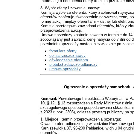
Informację o odrzuceniu oferty komisja przekaże nie
8. Wybór oferty i zawarcie umowy:
Komisja wybierze oferenta, który zaoferował najwyż
oferentów zaoferuje równorzędnie najwyższą cenę, pr
formie aukcji między oferentami – ustnej lub elektroni
Komisja przetargowa zawiadomi oferentów, którzy złoży
przeprowadzenia aukcji.
Umowa sprzedaży zostanie zawarta w terminie do 14
zobowiązany jest zapłacić cenę nabycia do 7 dni od
przedmiotu sprzedaży nastąpi niezwłocznie po zapła
formularz oferty
opinia rzeczoznawcy
oświadczenie oferenta
protokół zdawczo-odbiorczy
umowa sprzedaży
Ogłoszenie o sprzedaży samochodu w
Kierownik Powiatowego Inspektoratu Weterynarii w Pab
10, § 12 i § 13 rozporządzenia Rady Ministrów z dnia 
szczegółowego sposobu gospodarowania składnikami
z 2023 r. poz. 2303), ogłasza przetarg publiczny na
1. Miejsce i termin przeprowadzenia przetargu:
Otwarcie ofert odbędzie się w siedzibie Powiatowego I
Karniszewicka 37, 95-200 Pabianice, w dniu 04 grudnia
oferentów.