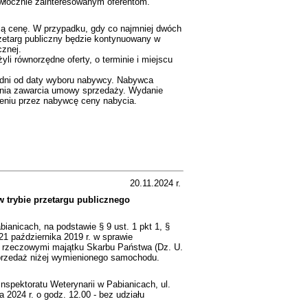
zwłocznie zainteresowanym oferentom.
szą cenę. W przypadku, gdy co najmniej dwóch
zetarg publiczny będzie kontynuowany w
cznej.
li równorzędne oferty, o terminie i miejscu
 dni od daty wyboru nabywcy. Nabywca
 dnia zawarcia umowy sprzedaży. Wydanie
ceniu przez nabywcę ceny nabycia.
20.11.2024 r.
 trybie przetargu publicznego
ianicach, na podstawie § 9 ust. 1 pkt 1, §
21 października 2019 r. w sprawie
 rzeczowymi majątku Skarbu Państwa (Dz. U.
 sprzedaż niżej wymienionego samochodu.
nspektoratu Weterynarii w Pabianicach, ul.
 2024 r. o godz. 12.00 - bez udziału