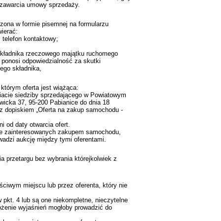
od zawarcia umowy sprzedaży.
zona w formie pisemnej na formularzu
ierać:
, telefon kontaktowy;
 składnika rzeczowego majątku ruchomego
 ponosi odpowiedzialność za skutki
ego składnika,
 którym oferta jest wiążąca:
ariacie siedziby sprzedającego w Powiatowym
ewicka 37, 95-200 Pabianice do dnia 18
e z dopiskiem „Oferta na zakup samochodu -
i od daty otwarcia ofert.
zie zainteresowanych zakupem samochodu,
wadzi aukcję między tymi oferentami.
a przetargu bez wybrania którejkolwiek z
ciwym miejscu lub przez oferenta, który nie
 pkt. 4 lub są one niekompletne, nieczytelne
złożenie wyjaśnień mogłoby prowadzić do