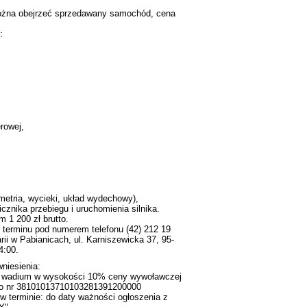
 można obejrzeć sprzedawany samochód, cena
:
erowej,
etria, wycieki, układ wydechowy),
cznika przebiegu i uruchomienia silnika.
 1 200 zł brutto.
terminu pod numerem telefonu (42) 212 19
ii w Pabianicach, ul. Karniszewicka 37, 95-
4:00.
niesienia:
nie wadium w wysokości 10% ceny wywoławczej
o nr 38101013710103281391200000
w terminie: do daty ważności ogłoszenia z