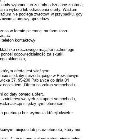
Y".
zostały wybrane lub zostały odrzucone zostaną
nania wyboru lub odrzucenia oferty. Wadium
Wadium nie podlega zwrotowi w przypadku, gdy
od zawarcia umowy sprzedaży.
zona w formie pisemnej na formularzu
ierać:
, telefon kontaktowy;
 składnika rzeczowego majątku ruchomego
 ponosi odpowiedzialność za skutki
ego składnika,
 którym oferta jest wiążąca:
ariacie siedziby sprzedającego w Powiatowym
ewicka 37, 95-200 Pabianice do dnia 04
e z dopiskiem „Oferta na zakup samochodu -
i od daty otwarcia ofert.
zie zainteresowanych zakupem samochodu,
wadzi aukcję między tymi oferentami.
a przetargu bez wybrania którejkolwiek z
ciwym miejscu lub przez oferenta, który nie
 pkt. 4 lub są one niekompletne, nieczytelne