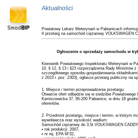
Aktualności
Powiatowy Lekarz Weterynarii w Pabianicach informuje
II przetarg na samochód ciężarowy VOLKSWAGEN 
Ogłoszenie o sprzedaży samochodu w tryb
Kierownik Powiatowego Inspektoratu Weterynarii w Pab
10, § 12, § 13 i §23 rozporządzenia Rady Ministrów z 
szczegółowego sposobu gospodarowania składnikami
z 2023 r. poz. 2303), ogłasza przetarg publiczny na
1. Miejsce i termin przeprowadzenia przetargu:
Otwarcie ofert odbędzie się w siedzibie Powiatowego I
Karniszewicka 37, 95-200 Pabianice, w dniu 18 grudnia
oferentów.
2. Przedmiot przetargu, miejsce i termin, w którym
wywoławcza oraz wysokość wadium:
Samochód ciężarowy do 3,5t VOLKSWAGEN CADDY
• rok produkcji: 2007,
• nr rej. EPA 6F32,