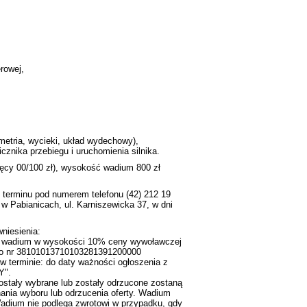
erowej,
etria, wycieki, układ wydechowy),
cznika przebiegu i uruchomienia silnika.
ięcy 00/100 zł), wysokość wadium 800 zł
terminu pod numerem telefonu (42) 212 19
 w Pabianicach, ul. Karniszewicka 37, w dni
niesienia:
nie wadium w wysokości 10% ceny wywoławczej
o nr 38101013710103281391200000
w terminie: do daty ważności ogłoszenia z
Y".
zostały wybrane lub zostały odrzucone zostaną
nania wyboru lub odrzucenia oferty. Wadium
Wadium nie podlega zwrotowi w przypadku, gdy