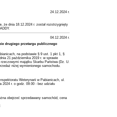
24.12.2024 r.
, że dnia 18.12.2024 r. został rozstrzygnięty
CADDY.
04.12.2024 r.
ie drugiego przetargu publicznego
ianicach, na podstawie § 9 ust. 1 pkt 1, §
dnia 21 października 2019 r. w sprawie
 rzeczowymi majątku Skarbu Państwa (Dz. U.
 sprzedaż niżej wymienionego samochodu.
nspektoratu Weterynarii w Pabianicach, ul.
 2024 r. o godz. 09.00 - bez udziału
 można obejrzeć sprzedawany samochód, cena
: