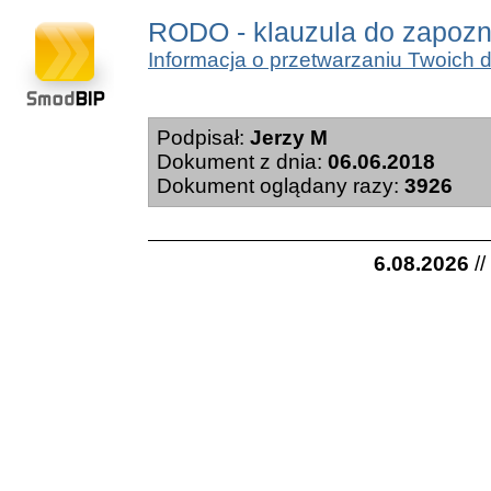
RODO - klauzula do zapozn
Informacja o przetwarzaniu Twoich 
Podpisał:
Jerzy M
Dokument z dnia:
06.06.2018
Dokument oglądany razy:
3926
6.08.2026
//